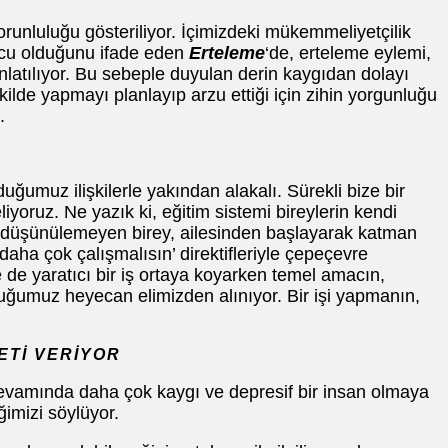
orunluluğu gösteriliyor. İçimizdeki mükemmeliyetçilik
nucu olduğunu ifade eden
Erteleme
‘de, erteleme eylemi,
atılıyor. Bu sebeple duyulan derin kaygıdan dolayı
lde yapmayı planlayıp arzu ettiği için zihin yorgunluğu
.
ğumuz ilişkilerle yakından alakalı. Sürekli bize bir
yoruz. Ne yazık ki, eğitim sistemi bireylerin kendi
z düşünülemeyen birey, ailesinden başlayarak katman
daha çok çalışmalısın’ direktifleriyle çepeçevre
 de yaratıcı bir iş ortaya koyarken temel amacın,
duğumuz heyecan elimizden alınıyor. Bir işi yapmanın,
ETİ VERİYOR
devamında daha çok kaygı ve depresif bir insan olmaya
ğimizi söylüyor.