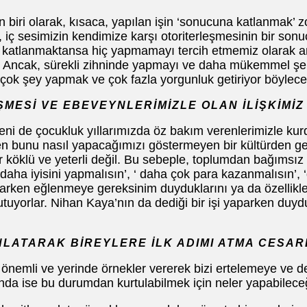
 biri olarak, kısaca, yapılan işin ‘sonucuna katlanmak’ z
n, iç sesimizin kendimize karşı otoriterleşmesinin bir so
katlanmaktansa hiç yapmamayı tercih etmemiz olarak anl
r. Ancak, sürekli zihninde yapmayı ve daha mükemmel şeki
 çok şey yapmak ve çok fazla yorgunluk getiriyor böylece
ŞMESİ VE EBEVEYNLERİMİZLE OLAN İLİŞKİMİZ
ni de çocukluk yıllarımızda öz bakım verenlerimizle kurdu
n bunu nasıl yapacağımızı göstermeyen bir kültürden geli
r köklü ve yeterli değil. Bu sebeple, toplumdan bağımsı
daha iyisini yapmalısın’, ‘ daha çok para kazanmalısın’, ‘
aparken eğlenmeye gereksinim duyduklarını ya da özellikle
tuyorlar. Nihan Kaya’nın da dediği bir işi yaparken duy
ATARAK BİREYLERE İLK ADIMI ATMA CESAR
 önemli ve yerinde örnekler vererek bizi ertelemeye ve 
sında ise bu durumdan kurtulabilmek için neler yapabilece