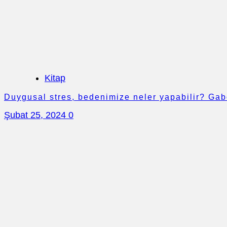
Kitap
Duygusal stres, bedenimize neler yapabilir? Ga
Şubat 25, 2024
0