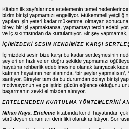
Kitabın ilk sayfalarında ertelemenin temel nedenlerinden
bizim bir işi yapmamızı engelliyor. Mükemmelliyetçiliği
yapılan işin yeteri kadar mükemmel olmayan sonucuna 
birey, bir işi yapmaktansa, yapmamayı tercih edebiliyo
ve iç sıkıntısından da kurtulamıyor. Bir şey yapmamak,
İÇİMİZDEKİ SESİN KENDİMİZE KARŞI SERTLE
İçimizdeki sesin bize karşı bu kadar sertleşmesinin nede
şeyleri en hızlı ve en doğru şekilde yapmamızı öğütleye
hayatına rehberlik edebilmesine olanak tanıyacak kada
katman hayatının her alanında, ‘bir şeyler yapmalısın’, ‘
sarılıyor. Bireyler tam da bu durumdan dolayı bir işi y
motivasyonun ve geliştirici gücün eğlence olduğunu unu
başarmanın zevki elimizden alınıyor.
ERTELEMEDEN KURTULMA YÖNTEMLERİNİ ANL
Nihan Kaya
,
Erteleme
kitabında kendi hayatından çok
sürükleyen durumları derinlikli olarak anlatıyor. Sonra