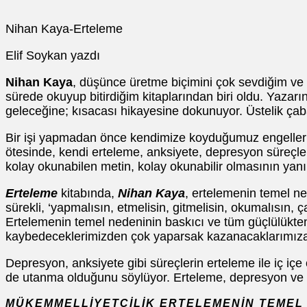
Nihan Kaya-Erteleme
Elif Soykan yazdı
Nihan Kaya
, düşünce üretme biçimini çok sevdiğim ve ya
sürede okuyup bitirdiğim kitaplarından biri oldu. Yazar
geleceğine; kısacası hikayesine dokunuyor. Üstelik çaba
Bir işi yapmadan önce kendimize koyduğumuz engelleri v
ötesinde, kendi erteleme, anksiyete, depresyon süreçler
kolay okunabilen metin, kolay okunabilir olmasının yanı s
Erteleme
kitabında,
Nihan Kaya
, ertelemenin temel n
sürekli, ‘yapmalısın, etmelisin, gitmelisin, okumalısın, ça
Ertelemenin temel nedeninin baskıcı ve tüm güçlülükte
kaybedeceklerimizden çok yaparsak kazanacaklarımıza o
Depresyon, anksiyete gibi süreçlerin erteleme ile iç i
de utanma olduğunu söylüyor. Erteleme, depresyon ve ka
MÜKEMMELLİYETÇİLİK ERTELEMENİN TEMEL