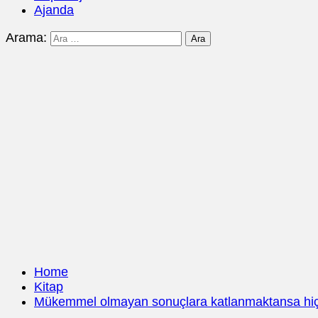
Ajanda
Arama:
Home
Kitap
Mükemmel olmayan sonuçlara katlanmaktansa hiç