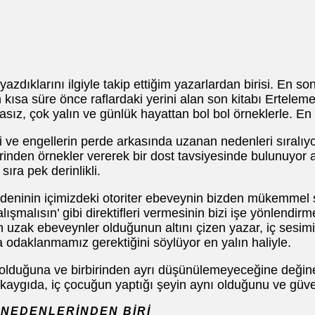
zdıklarını ilgiyle takip ettiğim yazarlardan birisi. En so
ın kısa süre önce raflardaki yerini alan son kitabı Ertel
sız, çok yalın ve günlük hayattan bol bol örneklerle. En
e engellerin perde arkasında uzanan nedenleri sıralıyor
inden örnekler vererek bir dost tavsiyesinde bulunuyor a
ıra pek derinlikli.
edeninin içimizdeki otoriter ebeveynin bizden mükemmel 
lışmalısın’ gibi direktifleri vermesinin bizi işe yönlendirm
n uzak ebeveynler olduğunun altını çizen yazar, iç sesi
daklanmamız gerektiğini söylüyor en yalın haliyle.
çe olduğuna ve birbirinden ayrı düşünülemeyeceğine değin
ygıda, iç çocuğun yaptığı şeyin aynı olduğunu ve güvenl
 NEDENLERİNDEN BİRİ