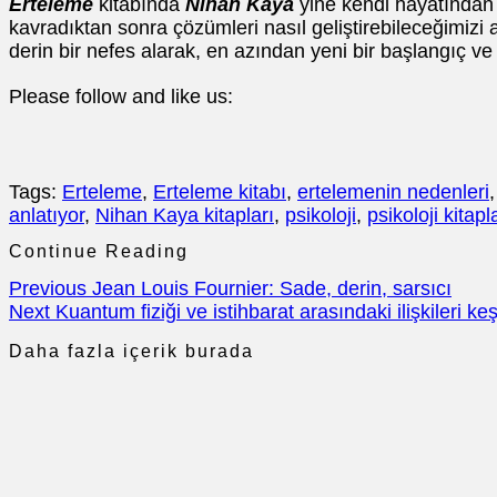
Erteleme
kitabında
Nihan Kaya
yine kendi hayatından ke
kavradıktan sonra çözümleri nasıl geliştirebileceğimizi
derin bir nefes alarak, en azından yeni bir başlangıç ve 
Please follow and like us:
Tags:
Erteleme
,
Erteleme kitabı
,
ertelemenin nedenleri
anlatıyor
,
Nihan Kaya kitapları
,
psikoloji
,
psikoloji kitapl
Continue Reading
Previous
Jean Louis Fournier: Sade, derin, sarsıcı
Next
Kuantum fiziği ve istihbarat arasındaki ilişkileri 
Daha fazla içerik burada