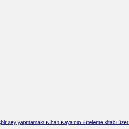
bir şey yapmamak! Nihan Kaya’nın Erteleme kitabı üze