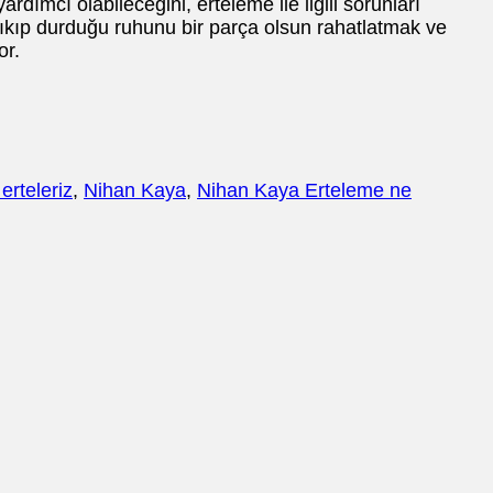
rdımcı olabileceğini, erteleme ile ilgili sorunları
 sıkıp durduğu ruhunu bir parça olsun rahatlatmak ve
or.
erteleriz
,
Nihan Kaya
,
Nihan Kaya Erteleme ne