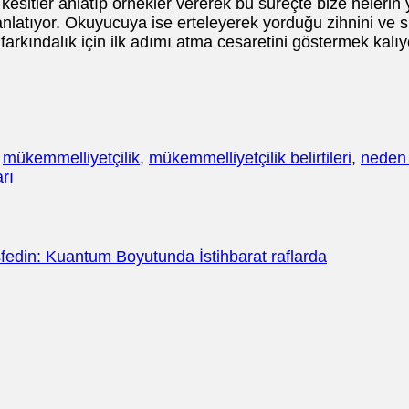
sitler anlatıp örnekler vererek bu süreçte bize nelerin ya
 anlatıyor. Okuyucuya ise erteleyerek yorduğu zihnini ve
farkındalık için ilk adımı atma cesaretini göstermek kalıy
,
mükemmelliyetçilik
,
mükemmelliyetçilik belirtileri
,
neden 
arı
keşfedin: Kuantum Boyutunda İstihbarat raflarda