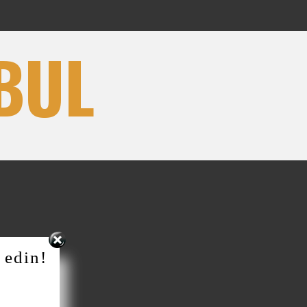
BUL
 edin!