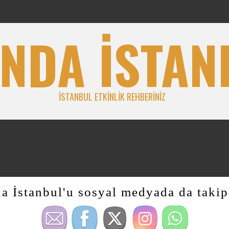
NDA İSTAN
İSTANBUL ETKINLIK REHBERINIZ
a İstanbul'u sosyal medyada da takip