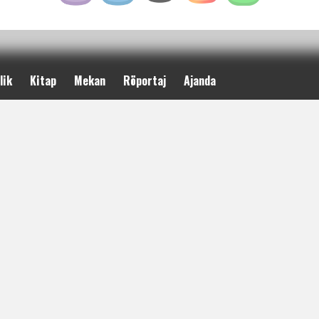
lik
Kitap
Mekan
Röportaj
Ajanda