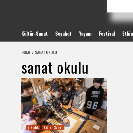
Kültür-Sanat
Seyahat
Yaşam
Festival
Etkin
HOME
SANAT OKULU
sanat okulu
Etkinlik
Kültür-Sanat