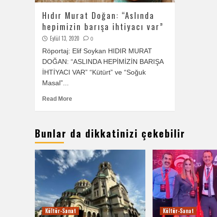
Hıdır Murat Doğan: “Aslında
hepimizin barışa ihtiyacı var”
Eylül 13, 2020
0
Röportaj: Elif Soykan HIDIR MURAT
DOĞAN: “ASLINDA HEPİMİZİN BARIŞA
İHTİYACI VAR” “Kütürt” ve “Soğuk
Masal”...
Read More
Bunlar da dikkatinizi çekebilir
Kültür-Sanat
Kültür-Sanat