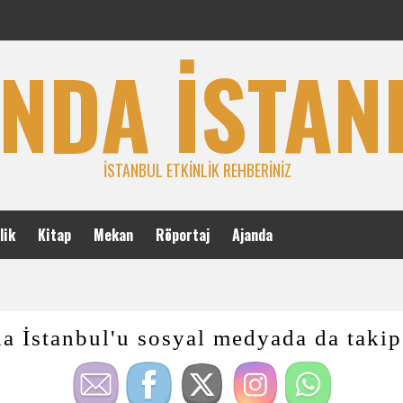
NDA İSTAN
İSTANBUL ETKINLIK REHBERINIZ
lik
Kitap
Mekan
Röportaj
Ajanda
a İstanbul'u sosyal medyada da takip