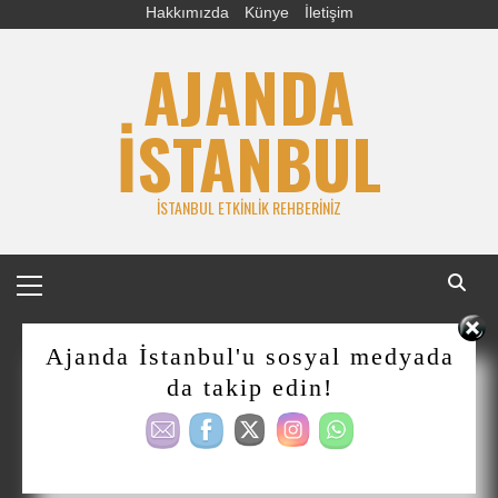
Skip
Hakkımızda
Künye
İletişim
to
AJANDA
content
İSTANBUL
İSTANBUL ETKINLIK REHBERINIZ
Primary
Menu
Ajanda İstanbul'u sosyal medyada
da takip edin!