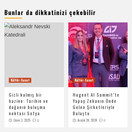
Bunlar da dikkatinizi çekebilir
Kültür-Sanat
Kültür-Sanat
Gizli kalmış bir
Hugent AI Summit’te
hazine: Tarihin ve
Yapay Zekanın Önde
doğanın buluşma
Gelen Şirketleriyle
noktası Sofya
Buluştu
Ekim 3, 2025
Aralık 24, 2024
0
0