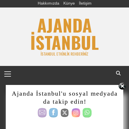
Skip
Hakkımızda
Künye
İletişim
to
AJANDA
content
İSTANBUL
İSTANBUL ETKINLIK REHBERINIZ
Primary
Menu
Ajanda İstanbul'u sosyal medyada
da takip edin!