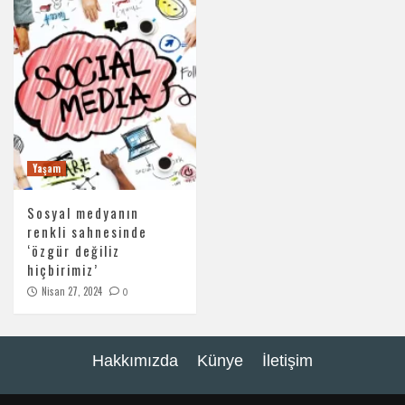
Yaşam
Sosyal medyanın
renkli sahnesinde
‘özgür değiliz
hiçbirimiz’
Nisan 27, 2024
0
Hakkımızda
Künye
İletişim