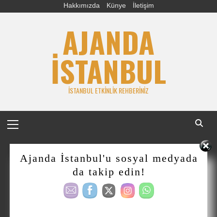
Skip
Hakkımızda
Künye
İletişim
to
AJANDA
content
İSTANBUL
İSTANBUL ETKINLIK REHBERINIZ
Primary
Menu
Ajanda İstanbul'u sosyal medyada
da takip edin!