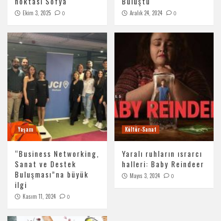
noktası Sofya
Buluştu
Ekim 3, 2025
Aralık 24, 2024
0
0
Yaşam
Kültür-Sanat
“Business Networking,
Yaralı ruhların ısrarcı
Sanat ve Destek
halleri: Baby Reindeer
Buluşması”na büyük
Mayıs 3, 2024
0
ilgi
Kasım 11, 2024
0