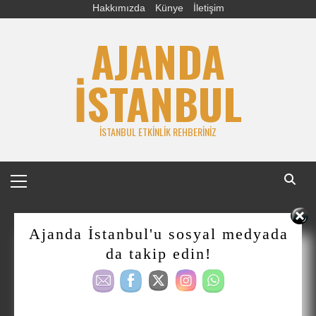
Skip
Hakkımızda
Künye
İletişim
to
AJANDA
content
İSTANBUL
İSTANBUL ETKINLIK REHBERINIZ
Primary
Menu
Ajanda İstanbul'u sosyal medyada
da takip edin!