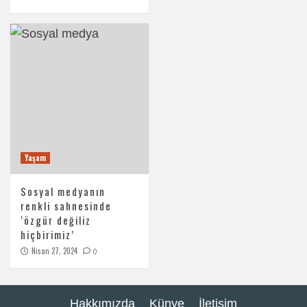
Yaşam
Sosyal medyanın
renkli sahnesinde
‘özgür değiliz
hiçbirimiz’
Nisan 27, 2024
0
Hakkımızda
Künye
İletişim