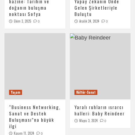
hazine: Tarihin ve
Yapay Zekanın Önde
doğanın buluşma
Gelen Şirketleriyle
noktası Sofya
Buluştu
Ekim 3, 2025
Aralık 24, 2024
0
0
Yaşam
Kültür-Sanat
“Business Networking,
Yaralı ruhların ısrarcı
Sanat ve Destek
halleri: Baby Reindeer
Buluşması”na büyük
Mayıs 3, 2024
0
ilgi
Kasım 11, 2024
0